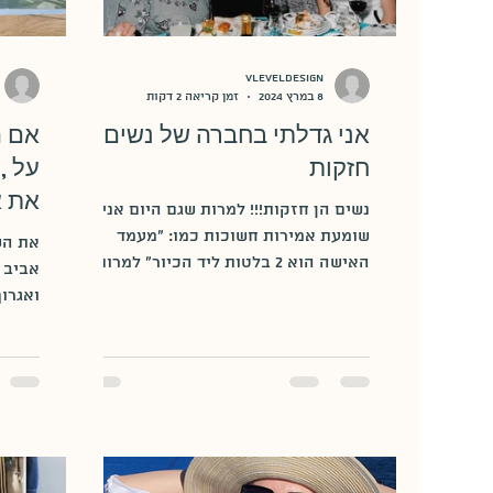
vleveldesign
8 במרץ 2024
זמן קריאה 2 דקות
אני גדלתי בחברה של נשים
אם ה
חזקות
על ,
את א
נשים הן חזקות!!! למרות שגם היום אני
שומעת אמירות חשוכות כמו: "מעמד
את הש
האישה הוא 2 בלטות ליד הכיור" למרות
אביב 
שגם היום לאישה יש צורך להוכיח את...
המחבל
שכבר..