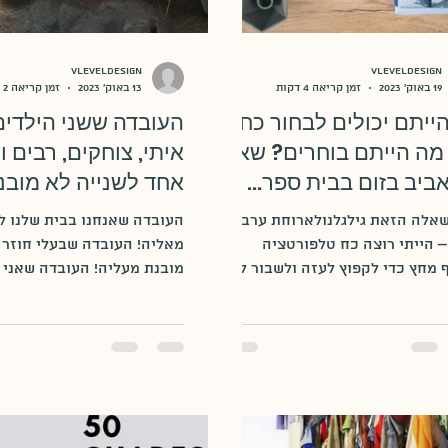
vleveldesign
vleveldesign
19 באוק׳ 2023
זמן קריאה 4 דקות
13 באוק׳ 2023
זמן קריאה 2 דקות
ייתם יכולים לבחור כח
העובדה ששני הילדים
 מה הייתם בוחרים? שאלו
איתי, צוחקים, רבים ו
ביב בזום בבית ספר...
אחד לשנייה לא מובנ
מאליה!
אלה הזאת גילגלנולארוחת ערב:
העובדה שאנחנו בבית שלנו ל
– הייתי רוצה כח טלפורטציה
מאליה! העובדה שבעלי חוזר 
ואגרוף מחץ כדי לקפוץ לעזה ולשבור לכל
מובנת מעליה! העובדה שאני 
ים את הבתים (לא גילינו לו
הפוסט הזה לא מובנת מאליה
.
את...