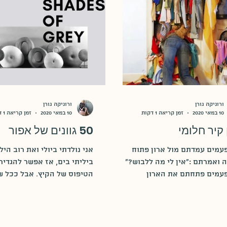
ורוניקה גורן
ורוניקה גורן
10 במאי 2020
זמן קריאה 1 דקות
10 במאי 2020
זמן קריאה 1 דקות
 קיר חלומי
50 גוונים של אפור
עמים עמדתם מול ארון פתוח
אני נולדתי ביולי ואת רוב היל
ה ואמרתם :"אין לי מה ללבוש?"
ביליתי בים, אז אפשר להגדיר
עמים פתחתם את הארון
הטיפוס של הקיץ. אבל ככל ש
סתם מהבלאגן שהיה ביפנים? לא
פחות ביקרתי בים ויותר...
כאן תגלו...