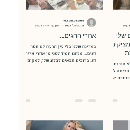
vleveldesign
21 בספט׳ 2023
זמן קריאה 2 דקות
 שלי
אחרי החגים...
מציקים
במדינה שלנו בלי עין הרעה לא חסר
ת
חגים... אנחנו תמיד לפני או אחרי איזה
חג. ברוכים הבאים לבלוג שלי, למקום
א מובנת
הפרטי שלי! מקום בו אני מתחילה דרך...
הביתה לא
כותבת את
! החזקתי