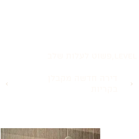
level,פשוט לעלות שלב
דירה חדשה מקבלן
<
>
בקריות