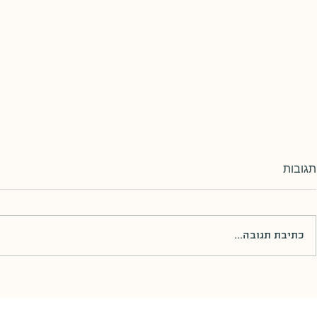
תגובות
כתיבת תגובה...
אם הייתם יכולים לבחור כח על ,
העובדה ששני ה
מה הייתם בוחרים? שאלו את
צוחקים, רבים